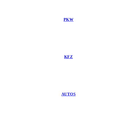
PKW
KFZ
AUTOS