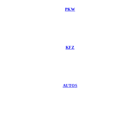
PKW
KFZ
AUTOS