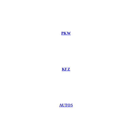
PKW
KFZ
AUTOS