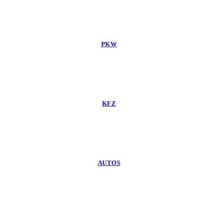
PKW
KFZ
AUTOS