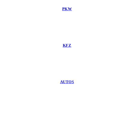
PKW
KFZ
AUTOS