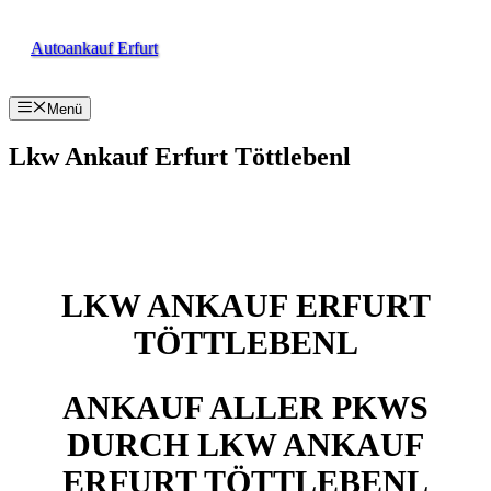
Zum
Inhalt
Autoankauf Erfurt
springen
Menü
Lkw Ankauf Erfurt Töttlebenl
LKW ANKAUF ERFURT
TÖTTLEBENL
ANKAUF ALLER PKWS
DURCH LKW ANKAUF
ERFURT TÖTTLEBENL