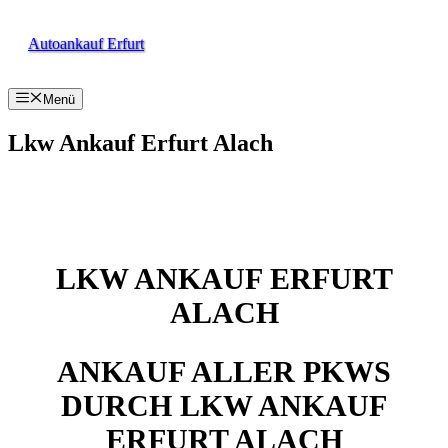
Zum
Inhalt
Autoankauf Erfurt
springen
Menü
Lkw Ankauf Erfurt Alach
LKW ANKAUF ERFURT
ALACH
ANKAUF ALLER PKWS
DURCH LKW ANKAUF
ERFURT ALACH