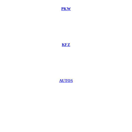
PKW
KFZ
AUTOS