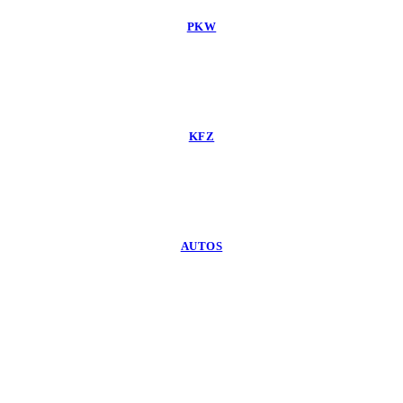
PKW
KFZ
AUTOS