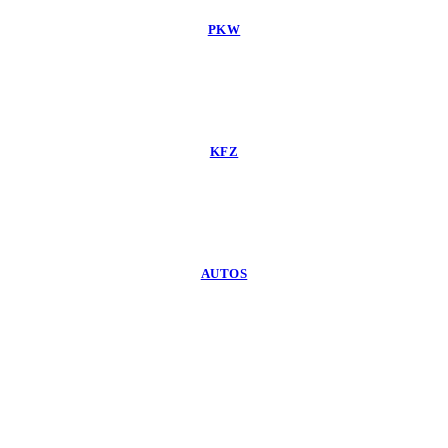
PKW
KFZ
AUTOS