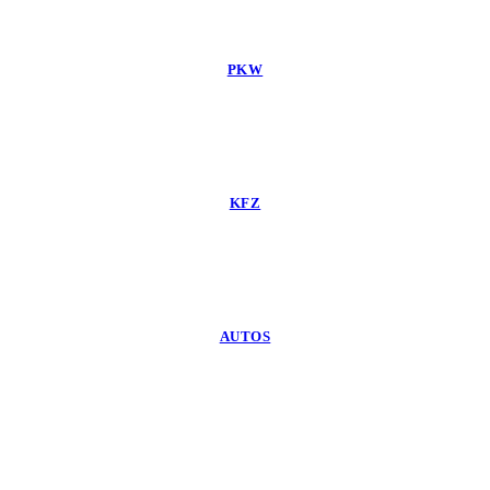
PKW
KFZ
AUTOS