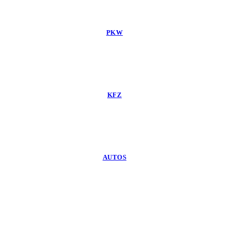
PKW
KFZ
AUTOS