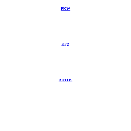
PKW
KFZ
AUTOS